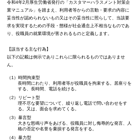
令和4年2月厚生労働省発行の「カスタマーハラスメント対策企
業マニュアル」を踏まえ、利用者等からの言動・要求の内容に
妥当性が認められないもの又はその妥当性に照らして、当該要
求を実現するための手段・態様が社会通念上不相当なものであ
り、役職員の就業環境が害されるものと定義します。
【該当する主な行為】
以下の記載は例示でありこれらに限られるものではありませ
ん。
（1）時間拘束型
長時間にわたり、利用者等が役職員を拘束する。居座りを
する、長時間、電話を続ける。
（2）リピート型
理不尽な要望について、繰り返し電話で問い合わせをす
る。又は、面会を求めてくる。
（3）暴言型
大きな怒鳴り声をあげる、役職員に対し侮辱的な発言、人
格の否定や名誉を棄損する発言をする。
（4）暴力型