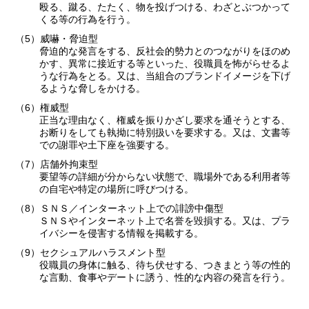
殴る、蹴る、たたく、物を投げつける、わざとぶつかって
くる等の行為を行う。
（5）威嚇・脅迫型
脅迫的な発言をする、反社会的勢力とのつながりをほのめ
かす、異常に接近する等といった、役職員を怖がらせるよ
うな行為をとる。又は、当組合のブランドイメージを下げ
るような脅しをかける。
（6）権威型
正当な理由なく、権威を振りかざし要求を通そうとする、
お断りをしても執拗に特別扱いを要求する。又は、文書等
での謝罪や土下座を強要する。
（7）店舗外拘束型
要望等の詳細が分からない状態で、職場外である利用者等
の自宅や特定の場所に呼びつける。
（8）ＳＮＳ／インターネット上での誹謗中傷型
ＳＮＳやインターネット上で名誉を毀損する。又は、プラ
イバシーを侵害する情報を掲載する。
（9）セクシュアルハラスメント型
役職員の身体に触る、待ち伏せする、つきまとう等の性的
な言動、食事やデートに誘う、性的な内容の発言を行う。