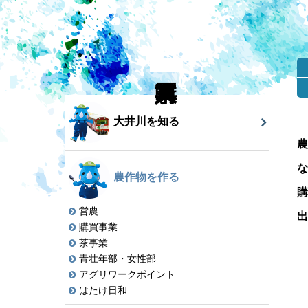
大井川を知る
農
な
農作物を作る
購
営農
出
購買事業
茶事業
青壮年部・女性部
アグリワークポイント
はたけ日和