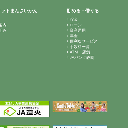
ケットまんさいかん
貯める・借りる
貯金
案内
ローン
組み
資産運用
年金
便利なサービス
手数料一覧
ATM・店舗
JAバンク静岡