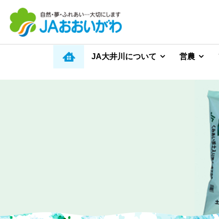
JA大井川について
営農