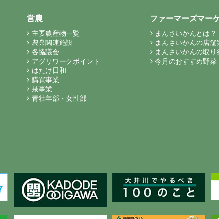
営農
ファーマーズマー
主要農産物一覧
まんさいかんとは？
農業関連施設
まんさいかんの店舗
各協議会
まんさいかんの取り
アグリワークポイント
今月のおすすめ野菜
はたけ日和
購買事業
茶事業
青壮年部・女性部