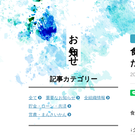
お知らせ
20
記事カテゴリー
全て
重要なお知らせ
全組織情報
貯金・ローン・共済
食
営農・まんさいかん
↓