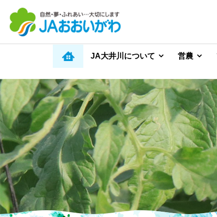
JA大井川について
営農