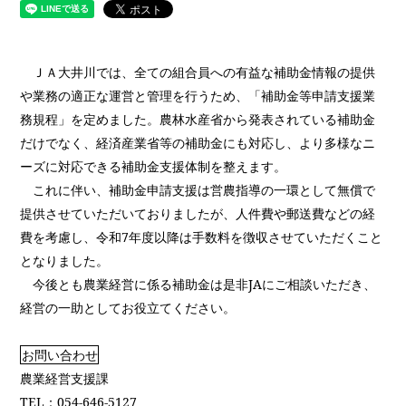
ＪＡ大井川では、全ての組合員への有益な補助金情報の提供
や業務の適正な運営と管理を行うため、「補助金等申請支援業
務規程」を定めました。農林水産省から発表されている補助金
だけでなく、経済産業省等の補助金にも対応し、より多様なニ
ーズに対応できる補助金支援体制を整えます。
これに伴い、補助金申請支援は営農指導の一環として無償で
提供させていただいておりましたが、人件費や郵送費などの経
費を考慮し、令和
7
年度以降は手数料を徴収させていただくこと
となりました。
今後とも農業経営に係る補助金は是非
JA
にご相談いただき、
経営の一助としてお役立てください。
お問い合わせ
農業経営支援課
TEL
：
054-646-5127