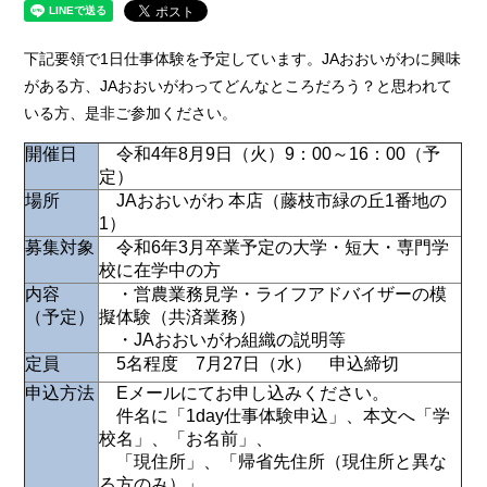
下記要領で1日仕事体験を予定しています。JAおおいがわに興味
がある方、JAおおいがわってどんなところだろう？と思われて
いる方、是非ご参加ください。
開催日
令和4年8月9日（火）9：00～16：00（予
定）
場所
JAおおいがわ 本店（藤枝市緑の丘1番地の
1）
募集対象
令和6年3月卒業予定の大学・短大・専門学
校に在学中の方
内容
・営農業務見学・ライフアドバイザーの模
（予定）
擬体験（共済業務）
・JAおおいがわ組織の説明等
定員
5名程度 7月27日（水） 申込締切
申込方法
Eメールにてお申し込みください。
件名に「1day仕事体験申込」、本文へ「学
校名」、「お名前」、
「現住所」、「帰省先住所（現住所と異な
る方のみ）」