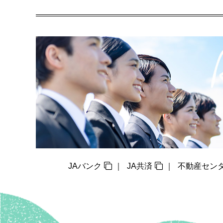
JAバンク
JA共済
不動産セン