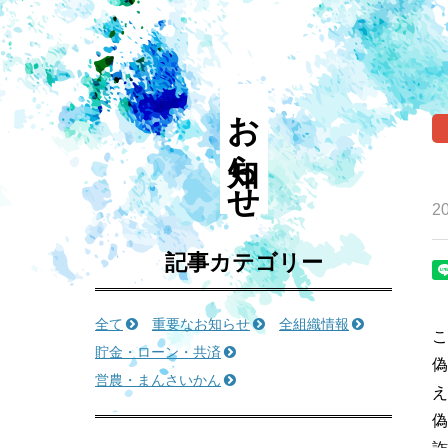
お知らせ
20
記事カテゴリー
全て
重要なお知らせ
全組織情報
こ
貯金・ローン・共済
偽
営農・まんさいかん
え
偽