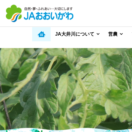
JA大井川について
営農