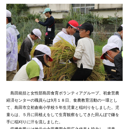
島田統括と女性部島田食育ボランティアグループ、初倉営農
経済センターの職員らは9月１８日、食農教育活動の一環とし
て、島田市立初倉南小学校５年生児童と稲刈りをしました。児
童らは、５月に田植えをして生育観察をしてきた田んぼで鎌を
手に稲刈りに汗を流しました。