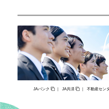
JAバンク
JA共済
不動産セン