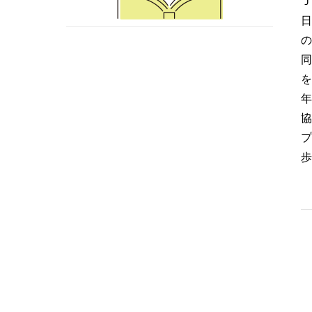
Ｊ
日
の
同
を
年
協
プ
歩