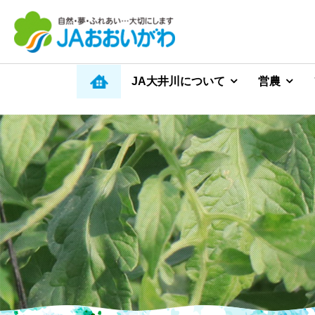
JA大井川について
営農