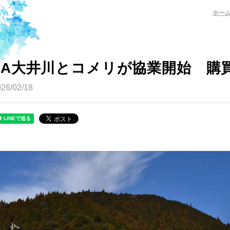
ホー
JA大井川とコメリが協業開始 購
26/02/18