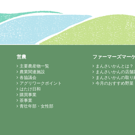
営農
ファーマーズマー
主要農産物一覧
まんさいかんとは？
農業関連施設
まんさいかんの店舗
各協議会
まんさいかんの取り
アグリワークポイント
今月のおすすめ野菜
はたけ日和
購買事業
茶事業
青壮年部・女性部