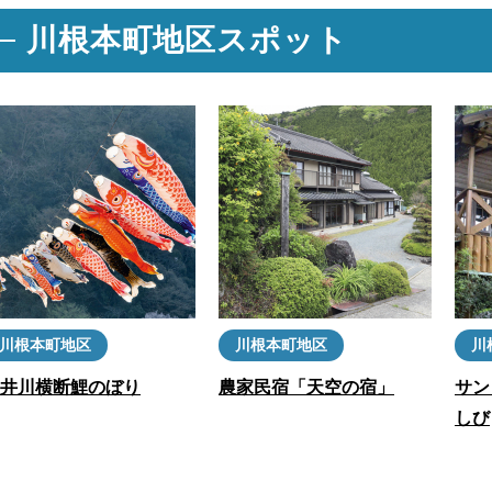
川根本町地区スポット
川根本町地区
川根本町地区
川
井川横断鯉のぼり
農家民宿「天空の宿」
サン
しび