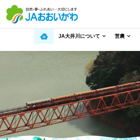
JA大井川について
営農