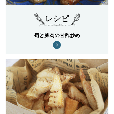
筍と豚肉の甘酢炒め